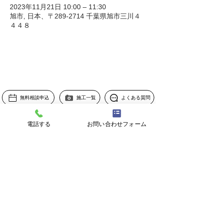
2023年11月21日 10:00 – 11:30
旭市, 日本、〒289-2714 千葉県旭市三川４
４４８
無料相談申込
施工一覧
よくある質問
電話する
お問い合わせフォーム
家を建てたい
リフォームしたい
外構を考えている
TOP
お気軽にご相談ください。プラン・お見積り無料！
株式会社ケンシン設計
受付 9：00-18：00
​0120-82-5520
お問い合わせ
私たちのこと
© KENSHIN 2025 Copyright