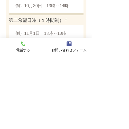
第二希望日時（１時間制）
予定ご来場人数
電話する
お問い合わせフォーム
備考
予約する
無料相談申込
施工一覧
よくある質問