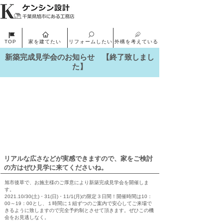
家を建てたい
リフォームしたい
外構を考えている
TOP
新築完成見学会のお知らせ 【終了致しまし
た】
リアルな広さなどが実感できますので、家をご検討
の方はぜひ見学に来てくださいね。
旭市後草で、お施主様のご厚意により新築完成見学会を開催しま
す。
2021.10/30(土)・31(日)・11/1(月)の限定３日間！開催時間は10：
00～19：00とし、１時間に１組ずつのご案内で安心してご来場で
きるように致しますので完全予約制とさせて頂きます。ぜひこの機
会をお見逃しなく。